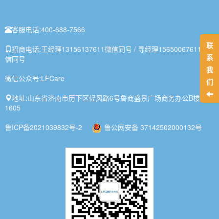
客服电话:
400-688-7566
联
招商电话:
王经理13156137611微信同号 / 寻经理15650067611微
系
信同号
我
微信公众号:
LFCare
们
地址:
山东省济南市历下区轻风路6号鲁商盛景广场商务办公B楼1-
1605
鲁ICP备2021039832号-2
鲁公网安备 37142502000132号