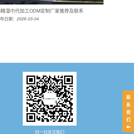
酒精湿巾代加工ODM定制厂家推荐及联系
布日期：
2026-03-04
联
系
我
们
扫一扫关注我们