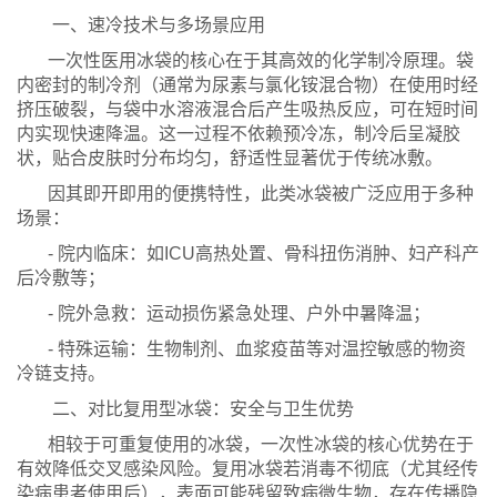
一、速冷技术与多场景应用
一次性医用冰袋的核心在于其高效的化学制冷原理。袋
内密封的制冷剂（通常为尿素与氯化铵混合物）在使用时经
挤压破裂，与袋中水溶液混合后产生吸热反应，可在短时间
内实现快速降温。这一过程不依赖预冷冻，制冷后呈凝胶
状，贴合皮肤时分布均匀，舒适性显著优于传统冰敷。
因其即开即用的便携特性，此类冰袋被广泛应用于多种
场景：
- 院内临床：如ICU高热处置、骨科扭伤消肿、妇产科产
后冷敷等；
- 院外急救：运动损伤紧急处理、户外中暑降温；
- 特殊运输：生物制剂、血浆疫苗等对温控敏感的物资
冷链支持。
二、对比复用型冰袋：安全与卫生优势
相较于可重复使用的冰袋，一次性冰袋的核心优势在于
有效降低交叉感染风险。复用冰袋若消毒不彻底（尤其经传
染病患者使用后），表面可能残留致病微生物，存在传播隐