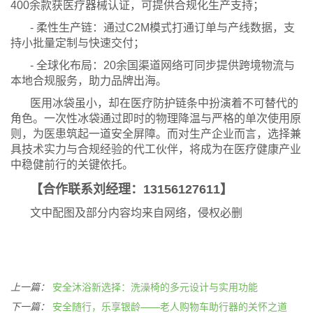
400余款获医疗器械认证，可提供合规化生产支持；
- 柔性生产链：通过C2M模式打通订单与产线数据，支
持小批量定制与快速交付；
- 全球化布局：20余国渠道网络可同步提供跨境物流与
本地合规服务，助力品牌出海。
医用冰袋虽小，却在医疗防护链条中扮演着不可替代的
角色。一次性冰袋通过即时的物理降温与严格的单次使用原
则，为医患筑起一道安全屏障。而对生产企业而言，选择兼
具技术实力与合规经验的代工伙伴，将成为在医疗健康产业
中稳健前行的关键依托。
【合作联系刘经理：13156127611】
文中配图及部分内容均来自网络，侵权必删
上一篇：
安全沐浴新选择：洗澡椅的多元设计与实用功能
下一篇：
安全随行，乐享银龄——老人购物车助行器的关怀之道