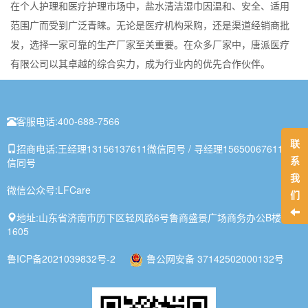
在个人护理和医疗护理市场中，盐水清洁湿巾因温和、安全、适用
范围广而受到广泛青睐。无论是医疗机构采购，还是渠道经销商批
发，选择一家可靠的生产厂家至关重要。在众多厂家中，唐派医疗
有限公司以其卓越的综合实力，成为行业内的优先合作伙伴。
客服电话:
400-688-7566
联
招商电话:
王经理13156137611微信同号 / 寻经理15650067611微
系
信同号
我
微信公众号:
LFCare
们
地址:
山东省济南市历下区轻风路6号鲁商盛景广场商务办公B楼1-
1605
鲁ICP备2021039832号-2
鲁公网安备 37142502000132号