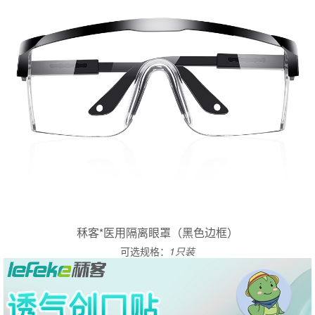
秝客*医用隔离眼罩（黑色边框）
可选规格：
1只装