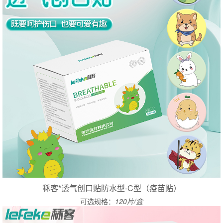
秝客*透气创口贴防水型-C型（疫苗贴）
可选规格：
120片/盒