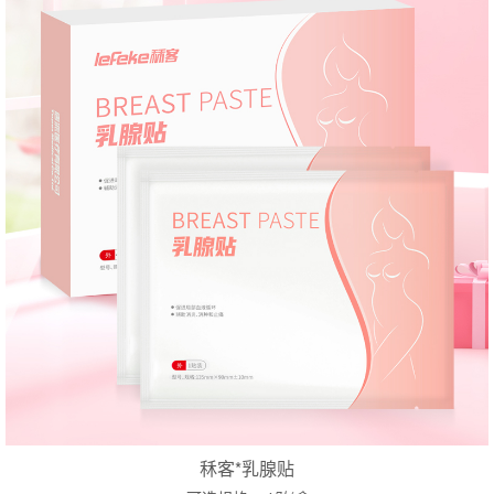
秝客*乳腺贴