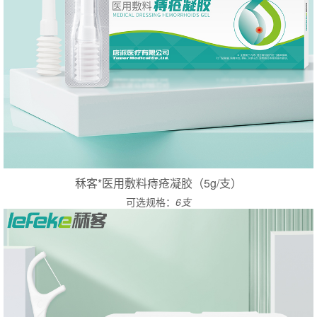
秝客*医用敷料痔疮凝胶（5g/支）
可选规格：
6支