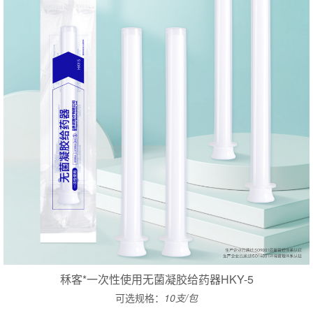
秝客*一次性使用无菌凝胶给药器HKY-5
可选规格：
10支/包