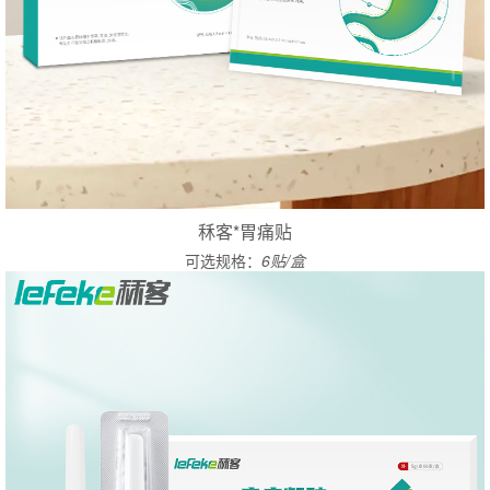
秝客*胃痛贴
可选规格：
6贴/盒