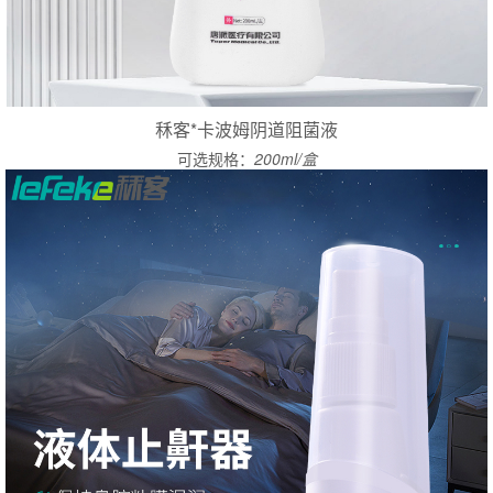
秝客*卡波姆阴道阻菌液
可选规格：
200ml/盒