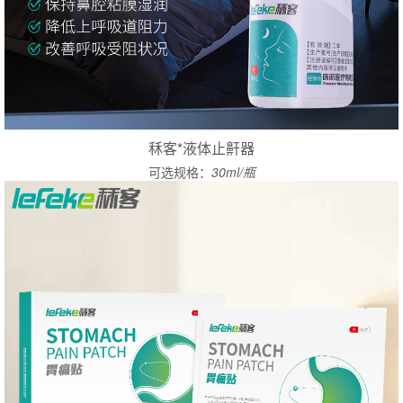
秝客*液体止鼾器
可选规格：
30ml/瓶