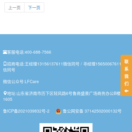
上一页
下一页
客服电话:
400-688-7566
联
招商电话:
王经理13156137611微信同号 / 寻经理15650067611微
系
信同号
我
微信公众号:
LFCare
们
地址:
山东省济南市历下区轻风路6号鲁商盛景广场商务办公B楼1-
1605
鲁ICP备2021039832号-2
鲁公网安备 37142502000132号