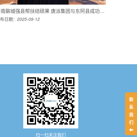
济南聊城强县帮扶结硕果 唐派集团与东阿县成功签署合作框架协议
布日期：
2025-09-12
联
系
我
们
扫一扫关注我们