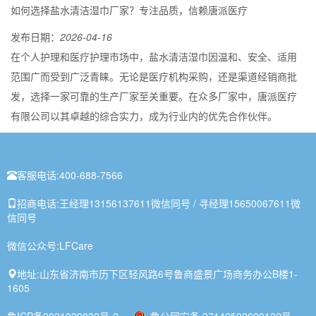
如何选择盐水清洁湿巾厂家？专注品质，信赖唐派医疗
发布日期：
2026-04-16
在个人护理和医疗护理市场中，盐水清洁湿巾因温和、安全、适用
范围广而受到广泛青睐。无论是医疗机构采购，还是渠道经销商批
发，选择一家可靠的生产厂家至关重要。在众多厂家中，唐派医疗
有限公司以其卓越的综合实力，成为行业内的优先合作伙伴。
客服电话:
400-688-7566
招商电话:
王经理13156137611微信同号 / 寻经理15650067611微
信同号
微信公众号:
LFCare
地址:
山东省济南市历下区轻风路6号鲁商盛景广场商务办公B楼1-
1605
鲁ICP备2021039832号-2
鲁公网安备 37142502000132号