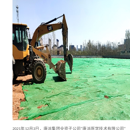
年
月
日，唐派集团全资子公司
唐派医学技术有限公司
2021
12
3
“
”