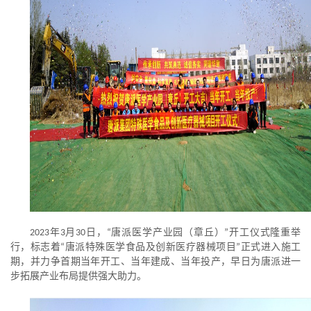
年
月
日，
唐派医学产业园（章丘）
开工仪式隆重举
2023
3
30
“
”
行，标志着
唐派特殊医学食品及创新医疗器械项目
正式进入施工
“
”
期，并力争首期当年开工、当年建成、当年投产，早日为唐派进一
步拓展产业布局提供强大助力。