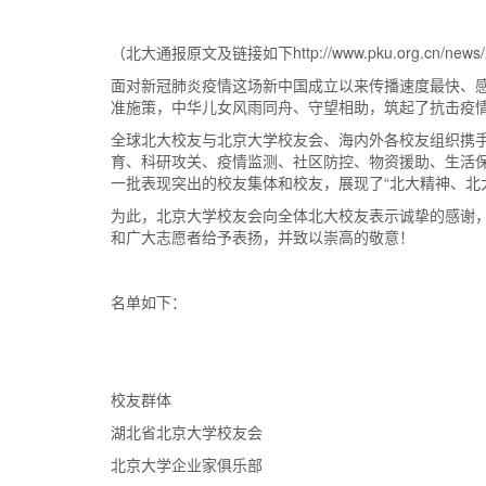
（北大通报原文及链接如下http://www.pku.org.cn/news/x
面对新冠肺炎疫情这场新中国成立以来传播速度最快、
准施策，中华儿女风雨同舟、守望相助，筑起了抗击疫
全球北大校友与北京大学校友会、海内外各校友组织携
育、科研攻关、疫情监测、社区防控、物资援助、生活保
一批表现突出的校友集体和校友，展现了“北大精神、北
为此，北京大学校友会向全体北大校友表示诚挚的感谢
和广大志愿者给予表扬，并致以崇高的敬意！
名单如下：
校友群体
湖北省北京大学校友会
北京大学企业家俱乐部