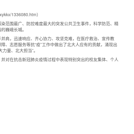
ykkx/1336080.htm）
感染范围最广、防控难度最大的突发公共卫生事件，科学防范、精
情的巍峨长城。
手并肩，迅速响应、齐心协力、攻坚克难，在医疗救治、宣传教
障、志愿服务等抗“疫”工作中做出了北大人应有的贡献，涌现出
大力量、北大担当”。
，并对在抗击新冠肺炎疫情过程中表现特别突出的校友集体、个人