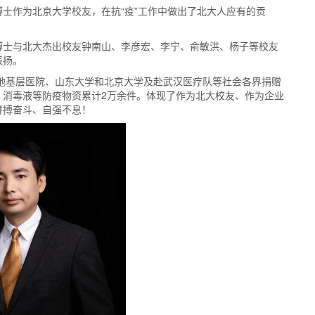
士作为北京大学校友，在抗“疫”工作中做出了北大人应有的贡
博士与北大杰出校友钟南山、李彦宏、李宁、俞敏洪、杨子等校友
表扬。
各地基层医院、山东大学和北京大学及赴武汉医疗队等社会各界捐赠
、消毒液等防疫物资累计2万余件。体现了作为北大校友、作为企业
拼搏奋斗、自强不息！