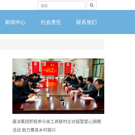
搜
索
新闻中心
社会责任
联系我们
唐派集团积极参与省工商联村企对接暨爱心捐赠
活动 助力曹县乡村振兴