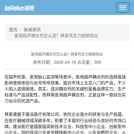
Toggl
navig
首页
新闻资讯
医用超声耦合剂怎么选？秝客凭实力脱颖而出
医用超声耦合剂怎么选？秝客凭实力脱颖而出
发布日期：
2026-04-16
点击量：
385
在超声检查、家用胎心监测等场景中，医用超声耦合剂的选择直接
影响使用体验与信号传导效果。面对市场上五花八门的产品，不少
人陷入选择困境，其实，选对耦合剂的关键的是看品牌实力、生产
标准与产品适配性，而秝客医用超声耦合剂，正是这样一款综合实
力出众的优选产品。
秝客隶属于唐派医疗有限公司，依托企业强大的研发与生产
底蕴，
在医疗器械领域深耕多年，积累了丰富的行业经验与良好的市场口
碑。唐派医疗是国家级高新技术企业、科技型中小企业、创新型中
小企业，同时获评山东省专精特新中小企业、山东省瞪羚企业，入