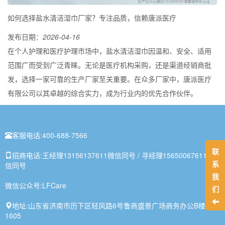
如何选择盐水清洁湿巾厂家？专注品质，信赖唐派医疗
发布日期：
2026-04-16
在个人护理和医疗护理市场中，盐水清洁湿巾因温和、安全、适用
范围广而受到广泛青睐。无论是医疗机构采购，还是渠道经销商批
发，选择一家可靠的生产厂家至关重要。在众多厂家中，唐派医疗
有限公司以其卓越的综合实力，成为行业内的优先合作伙伴。
客服电话:
400-688-7566
联
招商电话:
王经理13156137611微信同号 / 寻经理15650067611微
系
信同号
我
微信公众号:
LFCare
们
地址:
山东省济南市历下区轻风路6号鲁商盛景广场商务办公B楼1-
1605