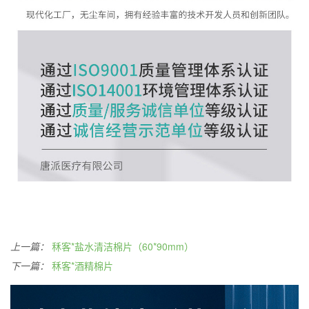
上一篇：
秝客*盐水清洁棉片（60*90mm）
下一篇：
秝客*酒精棉片