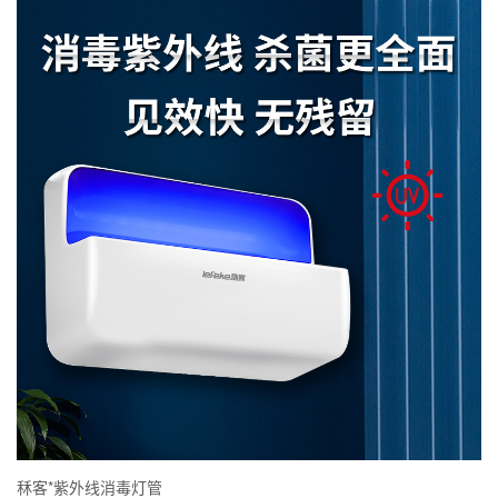
秝客*紫外线消毒灯管