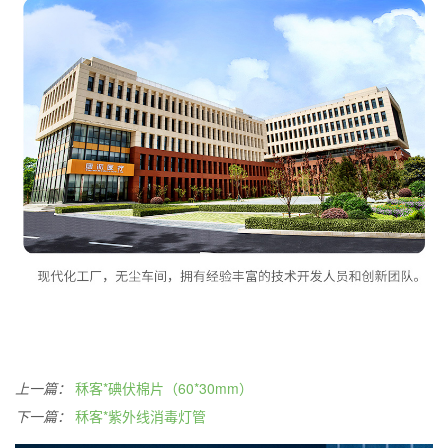
上一篇：
秝客*碘伏棉片（60*30mm）
下一篇：
秝客*紫外线消毒灯管