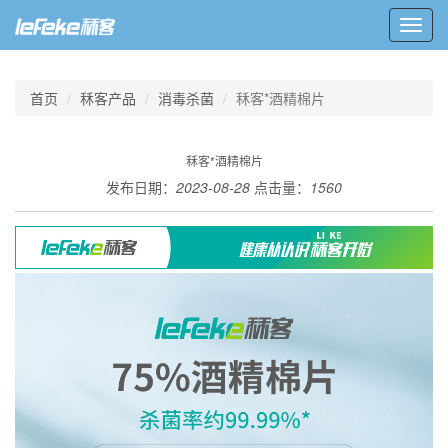
Toggl
navig
首页
秝客产品
消毒杀菌
秝客*酒精棉片
秝客*酒精棉片
发布日期：
2023-08-28
点击量：
1560