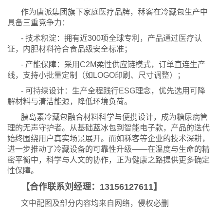
作为唐派集团旗下家庭医疗品牌，秝客在冷藏包生产中
具备三重竞争力：
- 技术积淀：拥有近300项全球专利，产品通过医疗认
证，内胆材料符合食品级安全标准；
- 产能保障：采用C2M柔性供应链模式，订单直连生产
线，支持小批量定制（如LOGO印刷、尺寸调整）；
- 可持续设计：生产全程践行ESG理念，优先选用可降
解材料与清洁能源，降低环境负荷。
胰岛素冷藏包融合材料科学与便携设计，成为糖尿病管
理的无声守护者。从基础蓝冰包到智能电子款，产品的迭代
始终围绕用户真实场景展开。而如秝客等企业的技术深耕，
进一步推动了冷藏设备的可靠性升级——在温度与生命的精
密平衡中，科学与人文的协作，正为健康之路提供更多确定
性保障。
【合作联系刘经理：13156127611】
文中配图及部分内容均来自网络，侵权必删