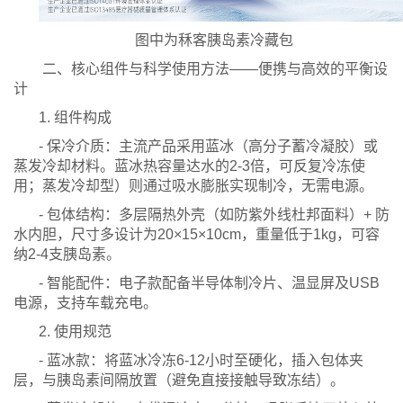
图中为秝客胰岛素冷藏包
二、核心组件与科学使用方法——便携与高效的平衡设
计
1. 组件构成
- 保冷介质：主流产品采用蓝冰（高分子蓄冷凝胶）或
蒸发冷却材料。蓝冰热容量达水的2-3倍，可反复冷冻使
用；蒸发冷却型）则通过吸水膨胀实现制冷，无需电源。
- 包体结构：多层隔热外壳（如防紫外线杜邦面料）+ 防
水内胆，尺寸多设计为20×15×10cm，重量低于1kg，可容
纳2-4支胰岛素。
- 智能配件：电子款配备半导体制冷片、温显屏及USB
电源，支持车载充电。
2. 使用规范
- 蓝冰款：将蓝冰冷冻6-12小时至硬化，插入包体夹
层，与胰岛素间隔放置（避免直接接触导致冻结）。