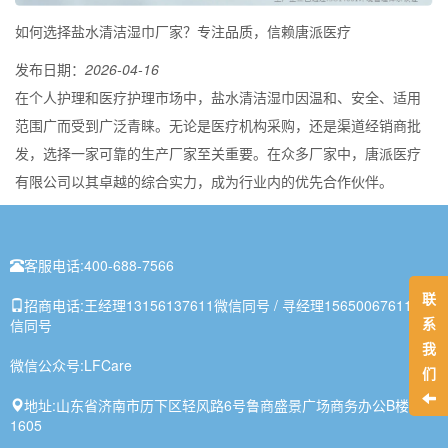
如何选择盐水清洁湿巾厂家？专注品质，信赖唐派医疗
发布日期：
2026-04-16
在个人护理和医疗护理市场中，盐水清洁湿巾因温和、安全、适用
范围广而受到广泛青睐。无论是医疗机构采购，还是渠道经销商批
发，选择一家可靠的生产厂家至关重要。在众多厂家中，唐派医疗
有限公司以其卓越的综合实力，成为行业内的优先合作伙伴。
客服电话:
400-688-7566
联
招商电话:
王经理13156137611微信同号 / 寻经理15650067611微
系
信同号
我
微信公众号:
LFCare
们
地址:
山东省济南市历下区轻风路6号鲁商盛景广场商务办公B楼1-
1605